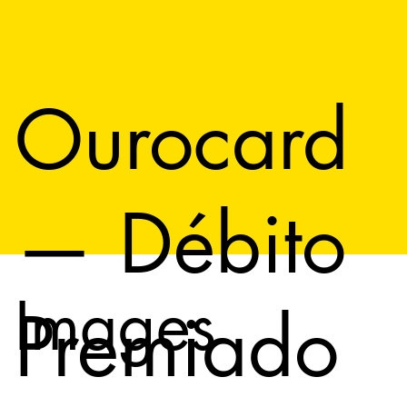
Ourocard
— Débito
Images
Premiado