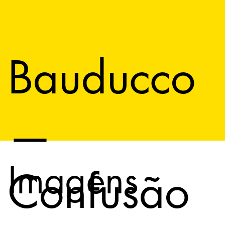
Bauducco
—
Imagens
Confusão