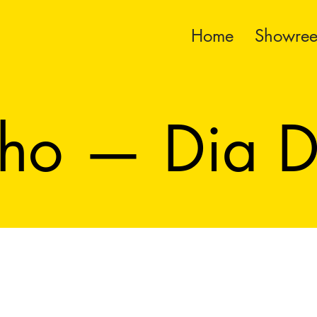
Home
Showree
nho — Dia 