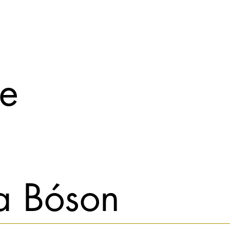
e
a Bóson